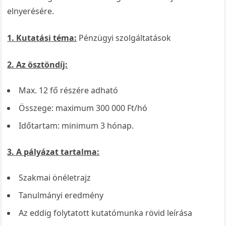
elnyerésére.
1. Kutatási téma:
Pénzügyi szolgáltatások
2. Az ösztöndíj:
Max. 12 fő részére adható
Összege: maximum 300 000 Ft/hó
Időtartam: minimum 3 hónap.
3. A pályázat tartalma:
Szakmai önéletrajz
Tanulmányi eredmény
Az eddig folytatott kutatómunka rövid leírása