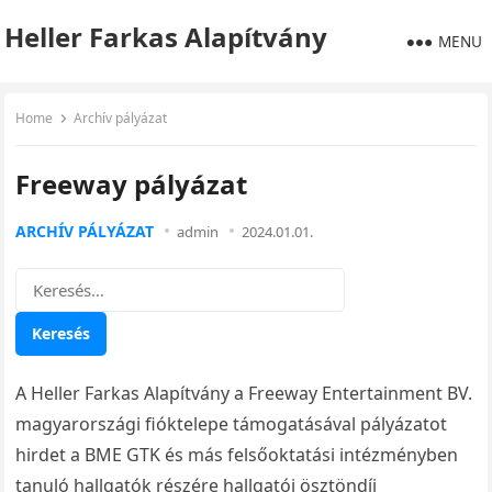
Heller Farkas Alapítvány
MENU
Home
Archív pályázat
Freeway pályázat
ARCHÍV PÁLYÁZAT
admin
2024.01.01.
Keresés:
A Heller Farkas Alapítvány a Freeway Entertainment BV.
magyarországi fióktelepe támogatásával pályázatot
hirdet a BME GTK és más felsőoktatási intézményben
tanuló hallgatók részére hallgatói ösztöndíj