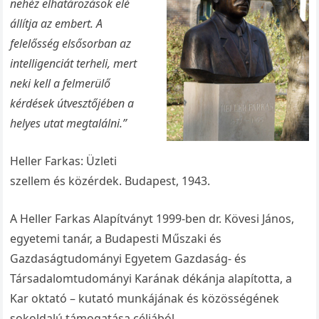
nehéz elhatározások elé
állítja az embert. A
felelősség elsősorban az
intelligenciát terheli, mert
neki kell a felmerülő
kérdések útvesztőjében a
helyes utat megtalálni.”
Heller Farkas: Üzleti
szellem és közérdek. Budapest, 1943.
A Heller Farkas Alapítványt 1999-ben dr. Kövesi János,
egyetemi tanár, a Budapesti Műszaki és
Gazdaságtudományi Egyetem Gazdaság- és
Társadalomtudományi Karának dékánja alapította, a
Kar oktató – kutató munkájának és közösségének
sokoldalú támogatása céljából.