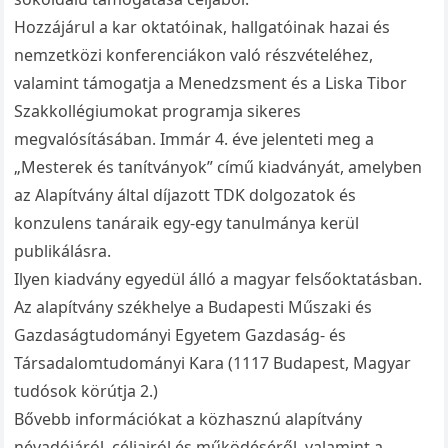
Hozzájárul a kar oktatóinak, hallgatóinak hazai és
nemzetközi konferenciákon való részvételéhez,
valamint támogatja a Menedzsment és a Liska Tibor
Szakkollégiumokat programja sikeres
megvalósításában. Immár 4. éve jelenteti meg a
„Mesterek és tanítványok” című kiadványát, amelyben
az Alapítvány által díjazott TDK dolgozatok és
konzulens tanáraik egy-egy tanulmánya kerül
publikálásra.
Ilyen kiadvány egyedül álló a magyar felsőoktatásban.
Az alapítvány székhelye a Budapesti Műszaki és
Gazdaságtudományi Egyetem Gazdaság- és
Társadalomtudományi Kara (1117 Budapest, Magyar
tudósok körútja 2.)
Bővebb információkat a közhasznú alapítvány
névadójáról, céljairól és működéséről, valamint a